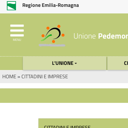
Regione Emilia-Romagna
Unione
Pedemon
MENU
L'UNIONE
C
HOME
»
CITTADINI E IMPRESE
CITTADINI E IMPRESE