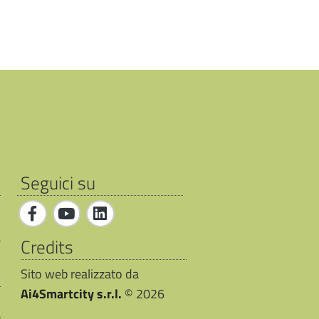
Seguici su
Credits
Sito web realizzato da
Ai4Smartcity s.r.l.
© 2026