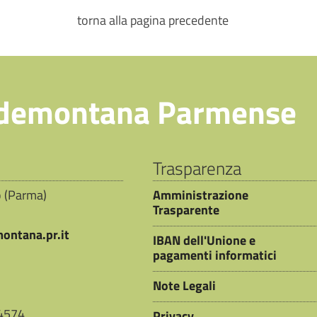
torna alla pagina precedente
demontana Parmense
Trasparenza
io (Parma)
Amministrazione
Trasparente
ontana.pr.it
IBAN dell'Unione e
pagamenti informatici
Note Legali
44574
Privacy