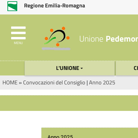
Regione Emilia-Romagna
Unione
Pedemon
MENU
L'UNIONE
C
HOME
»
Convocazioni del Consiglio
|
Anno 2025
Anno 2025