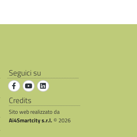
Seguici su
Credits
Sito web realizzato da
Ai4Smartcity s.r.l.
© 2026