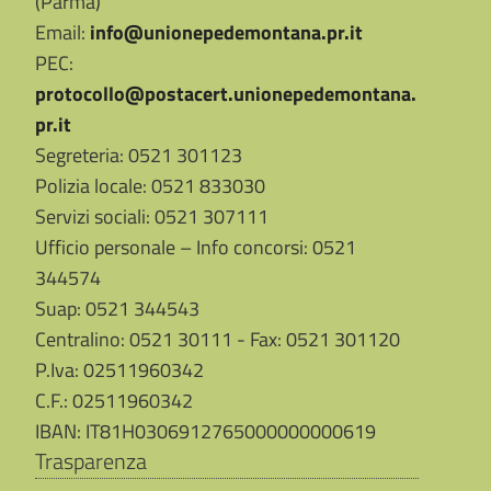
(Parma)
Email:
info@unionepedemontana.pr.it
PEC:
protocollo@postacert.unionepedemontana.
pr.it
Segreteria: 0521 301123
Polizia locale: 0521 833030
Servizi sociali: 0521 307111
Ufficio personale – Info concorsi: 0521
344574
Suap: 0521 344543
Centralino: 0521 30111 - Fax: 0521 301120
P.Iva: 02511960342
C.F.: 02511960342
IBAN: IT81H0306912765000000000619
Trasparenza