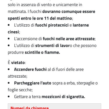
solo
in assenza di vento e unicamente in
mattinata. I fuochi
dovranno comunque essere
spenti entro le ore 11 del mattino
;
L'utilizzo di
fuochi pirotecnici
e
lanterne
cinesi
;
L'accensione di
fuochi nelle aree attrezzate
;
L'utilizzo di
strumenti di lavor
o che possono
produrre
scintille o fiamme.
È
vietato
:
Accendere fuochi
al di fuori delle aree
attrezzate;
Parcheggiare l'auto
sopra a erba, sterpaglie o
foglie secche;
Gettare a terra
mozziconi di sigaretta.
Numeri da chiamare