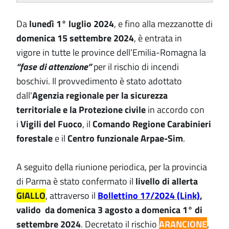
Da
lunedì 1° luglio 2024
,
e fino alla mezzanotte di
domenica 15 settembre 2024
, è entrata in
vigore in tutte le province dell’Emilia-Romagna la
“fase di attenzione”
per il rischio di incendi
boschivi. Il provvedimento è stato adottato
dall'
Agenzia regionale per la sicurezza
territoriale e la Protezione civile
in accordo con
i
Vigili del Fuoco
, il
Comando Regione Carabinieri
forestale
e il
Centro funzionale Arpae-Sim
.
A seguito della riunione periodica, per la provincia
di Parma è stato confermato il
livello di allerta
GIALLO
, attraverso il
Bollettino 17/2024 (Link)
,
valido da domenica 3 agosto a domenica 1° di
settembre 2024
. Decretato il rischio
ARANCIONE
,