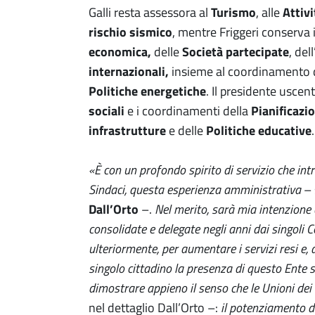
Galli resta assessora al
Turismo
, alle
Attiv
rischio sismico
, mentre Friggeri conserva i
economica,
delle
Società partecipate
, dell
internazionali,
insieme al coordinamento 
Politiche energetiche
. Il presidente uscen
sociali
e i coordinamenti della
Pianificazio
infrastrutture
e delle
Politiche educative
«
È con un profondo spirito di servizio che int
Sindaci, questa esperienza amministrativa
– 
Dall’Orto
–.
Nel merito, sarà mia intenzione 
consolidate e delegate negli anni dai singoli C
ulteriormente, per aumentare i servizi resi e,
singolo cittadino la presenza di questo Ente
dimostrare appieno il senso che le Unioni de
nel dettaglio Dall’Orto –:
il potenziamento de