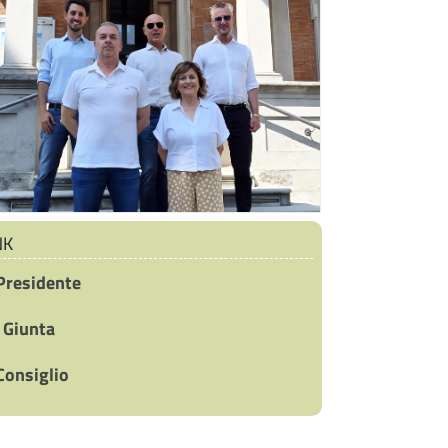
NK
 Presidente
 Giunta
 Consiglio