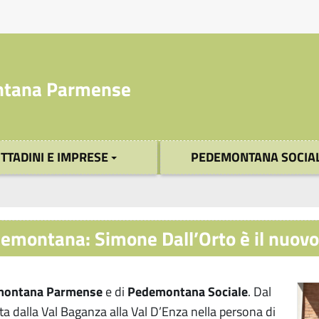
tana Parmense
ITTADINI E IMPRESE
PEDEMONTANA SOCIA
emontana: Simone Dall’Orto è il nuovo
montana Parmense
e di
Pedemontana Sociale
. Dal
ta dalla Val Baganza alla Val D’Enza nella persona di