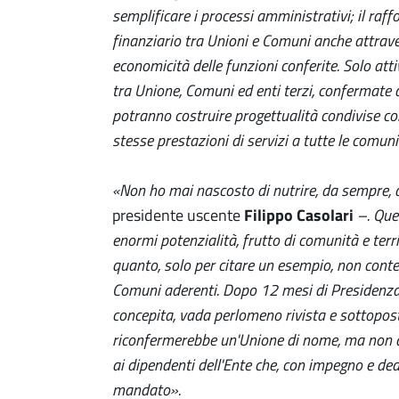
semplificare i processi amministrativi; il raff
finanziario tra Unioni e Comuni anche attraver
economicità delle funzioni conferite. Solo atti
tra Unione, Comuni ed enti terzi, confermate a
potranno costruire progettualità condivise con
stesse prestazioni di servizi a tutte le comun
«
Non ho mai nascosto di nutrire, da sempre, d
presidente uscente
Filippo Casolari
–. Que
enormi potenzialità, frutto di comunità e terr
quanto, solo per citare un esempio, non cont
Comuni aderenti. Dopo 12 mesi di Presidenza,
concepita, vada perlomeno rivista e sottopost
riconfermerebbe un'Unione di nome, ma non d
ai dipendenti dell'Ente che, con impegno e de
mandato
»
.