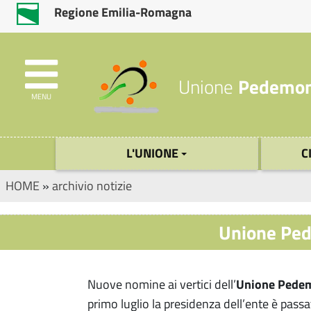
Regione Emilia-Romagna
Unione
Pedemon
MENU
L'UNIONE
C
HOME
»
archivio notizie
Unione Ped
Nuove nomine ai vertici dell’
Unione Pede
primo luglio la presidenza dell’ente è passa