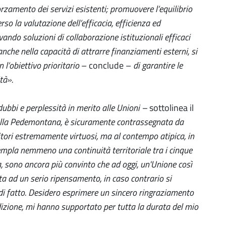
orzamento dei servizi esistenti; promuovere l’equilibrio
so la valutazione dell’efficacia, efficienza ed
vando soluzioni di collaborazione istituzionali efficaci
nche nella capacità di attrarre finanziamenti esterni, si
 l’obiettivo prioritario
– conclude –
di garantire le
ità
»
.
ubbi e perplessità in merito alle Unioni –
sottolinea il
lla Pedemontana, è sicuramente contrassegnata da
itori estremamente virtuosi, ma al contempo atipica, in
empla nemmeno una continuità territoriale tra i cinque
 sono ancora più convinto che ad oggi, un'Unione così
a ad un serio ripensamento, in caso contrario si
i fatto. Desidero esprimere un sincero ringraziamento
dizione, mi hanno supportato per tutta la durata del mio