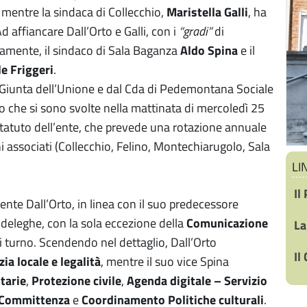
, mentre la sindaca di Collecchio,
Maristella Galli
, ha
d affiancare Dall’Orto e Galli, con i
“gradi”
di
ivamente, il sindaco di Sala Baganza
Aldo Spina
e il
e Friggeri
.
 Giunta dell’Unione e dal Cda di Pedemontana Sociale
o che si sono svolte nella mattinata di mercoledì 25
 statuto dell’ente, che prevede una rotazione annuale
i associati (Collecchio, Felino, Montechiarugolo, Sala
LI
Il
ente Dall’Orto, in linea con il suo predecessore
e deleghe, con la sola eccezione della
Comunicazione
La
 turno. Scendendo nel dettaglio, Dall’Orto
Il
zia locale e legalità
, mentre il suo vice Spina
itarie
,
Protezione civile
,
Agenda digitale – Servizio
i Committenza
e
Coordinamento Politiche culturali
.