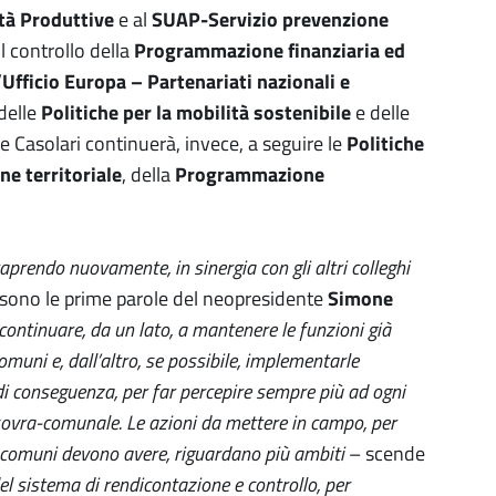
ità Produttive
e al
SUAP-Servizio prevenzione
l controllo della
Programmazione finanziaria ed
’
Ufficio Europa – Partenariati nazionali e
delle
Politiche per la mobilità sostenibile
e delle
te Casolari continuerà, invece, a seguire le
Politiche
ne territoriale
, della
Programmazione
.
raprendo nuovamente, in sinergia con gli altri colleghi
sono le prime parole del neopresidente
Simone
continuare, da un lato, a mantenere le funzioni già
omuni e, dall’altro, se possibile, implementarle
 di conseguenza, per far percepire sempre più ad ogni
 sovra-comunale. Le azioni da mettere in campo, per
i comuni devono avere, riguardano più ambiti
– scende
l sistema di rendicontazione e controllo, per